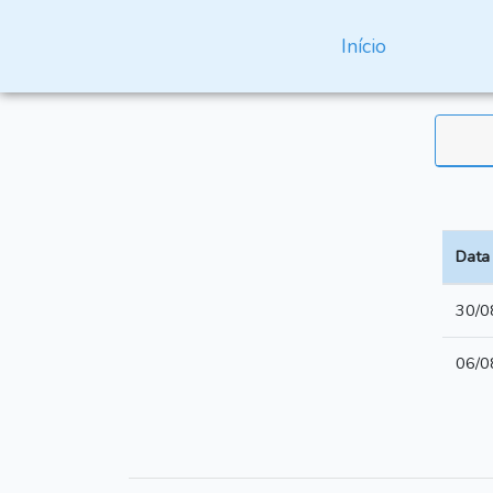
Início
Data
30/0
06/0